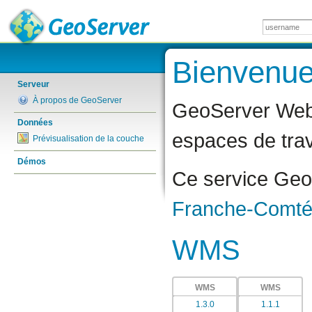
Bienvenu
Serveur
À propos de GeoServer
GeoServer Web
Données
espaces de trav
Prévisualisation de la couche
Démos
Ce service Geo
Franche-Comt
WMS
WMS
WMS
1.3.0
1.1.1