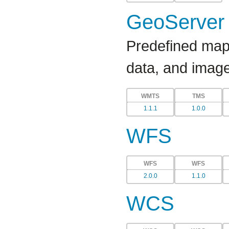
GeoServer 
Predefined map 
data, and image
WMTS
TMS
1.1.1
1.0.0
WFS
WFS
WFS
2.0.0
1.1.0
WCS